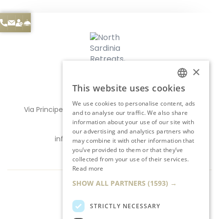
×
This website uses cookies
ITALIAN
We use cookies to personalise content, ads
Via Principe Amedeo 12, 07024, La Maddalena (SS)
ENGLISH
and to analyse our traffic. We also share
information about your use of our site with
(+39) 377 35 75 202
our advertising and analytics partners who
info@northsardiniaretreats.com
may combine it with other information that
you’ve provided to them or that they’ve
P. IVA 02991870904
collected from your use of their services.
Read more
SHOW ALL PARTNERS
(1593) →
Prenotazione Diretta
STRICTLY NECESSARY
Privacy & Cookie Policy