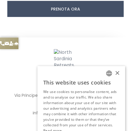
PRENOTA ORA
×
This website uses cookies
ITALIAN
We use cookies to personalise content, ads
Via Principe Amedeo 12, 07024, La Maddalena (SS)
ENGLISH
and to analyse our traffic. We also share
information about your use of our site with
(+39) 377 35 75 202
our advertising and analytics partners who
info@northsardiniaretreats.com
may combine it with other information that
you’ve provided to them or that they’ve
P. IVA 02991870904
collected from your use of their services.
Read more