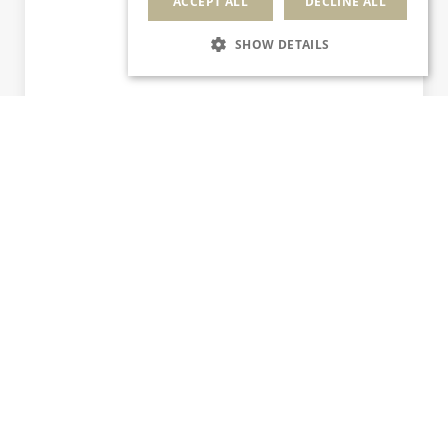
ACCEPT ALL
DECLINE ALL
SHOW DETAILS
Offerte esclusive
Sul nostro sito ufficiale trovi le tariffe, offerte e
pacchetti esclusivi non disponibili altrove!
Check in online express
Grazie alla prenotazione diretta avrai accesso