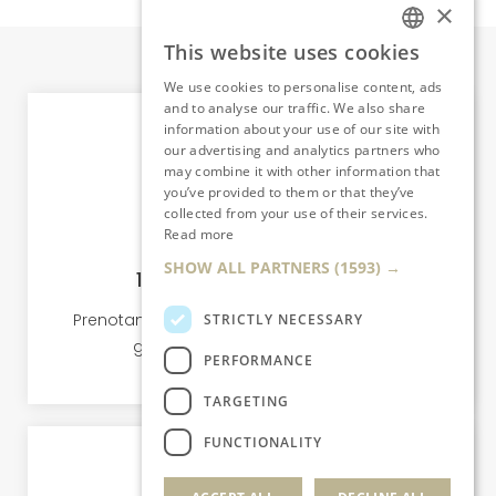
×
This website uses cookies
ITALIAN
We use cookies to personalise content, ads
ENGLISH
and to analyse our traffic. We also share
information about your use of our site with
our advertising and analytics partners who
may combine it with other information that
you’ve provided to them or that they’ve
collected from your use of their services.
Read more
SHOW ALL PARTNERS
(1593) →
10% di sconto esclusivo
Prenotando sul sito ufficiale ottieni lo sconto
STRICTLY NECESSARY
garantito del 10% immediato!
PERFORMANCE
TARGETING
FUNCTIONALITY